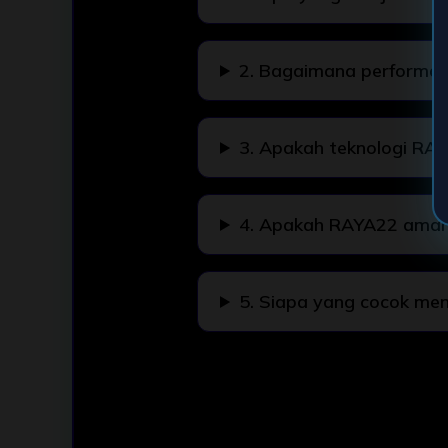
2. Bagaimana performa 
3. Apakah teknologi R
4. Apakah RAYA22 aman 
5. Siapa yang cocok m