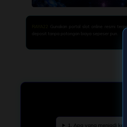
RAYA22
Gunakan portal slot online resmi ter
deposit tanpa potongan biaya sepeser pun.
Loading...
1. Apa yang menjadi ke