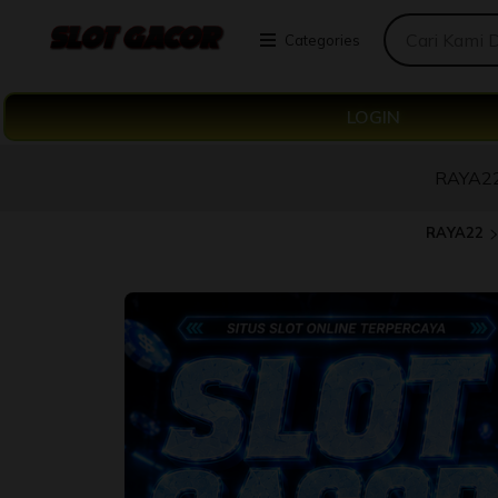
Skip
Search
RAYA22
to
Categories
for
Content
items
or
shops
LOGIN
RAYA2
RAYA22