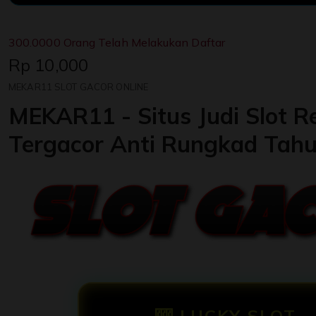
300.0000 Orang Telah Melakukan Daftar
Price:
Rp 10,000
MEKAR11 SLOT GACOR ONLINE
MEKAR11 - Situs Judi Slot R
Tergacor Anti Rungkad Tahu
🎰 LUCKY SLOT