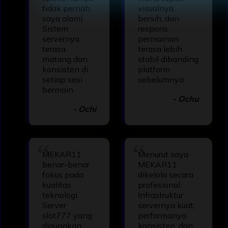
tidak pernah
visualnya
saya alami.
bersih, dan
Sistem
respons
servernya
permainan
terasa
terasa lebih
matang dan
stabil dibanding
konsisten di
platform
setiap sesi
sebelumnya.
bermain.
- Ochu
- Ochi
MEKAR11
Menurut saya
benar-benar
MEKAR11
fokus pada
dikelola secara
kualitas
profesional.
teknologi.
Infrastruktur
Server
servernya kuat,
slot777 yang
performanya
digunakan
konsisten, dan